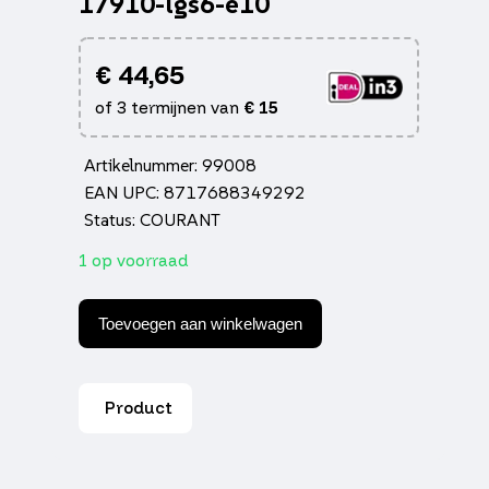
17910-lgs6-e10
€
44,65
of 3 termijnen van
€
15
Artikelnummer: 99008
EAN UPC: 8717688349292
Status: COURANT
1 op voorraad
Gaskabel
Kymco
Toevoegen aan winkelwagen
origineel
euro-
4
agility
Product
delivery
17910-
lgs6-
e10