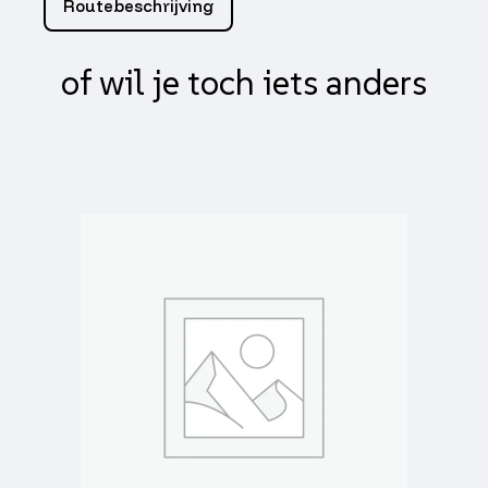
Routebeschrijving
delivery
17910-
lgs6-
of wil je toch iets anders
e10
aantal