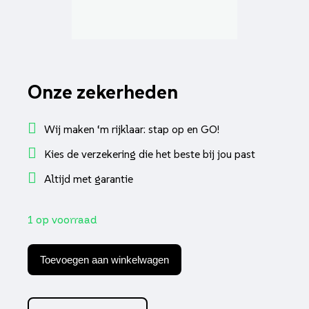
Onze zekerheden
Wij maken ‘m rijklaar: stap op en GO!
Kies de verzekering die het beste bij jou past
Altijd met garantie
1 op voorraad
Gaskabel
Kymco
Toevoegen aan winkelwagen
origineel
euro-
4
agility