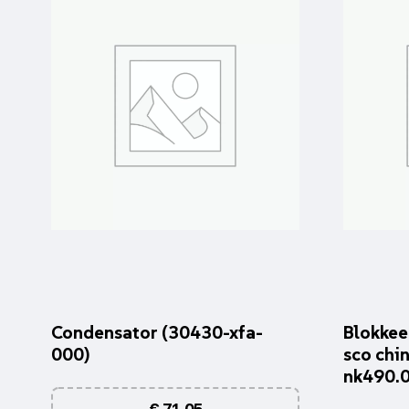
Condensator (30430-xfa-
Blokkee
000)
sco chin
nk490.
€
71,05