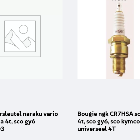
rsleutel naraku vario
Bougie ngk CR7HSA sc
a 4t, sco gy6
4t, sco gy6, sco kymco
03
universeel 4T