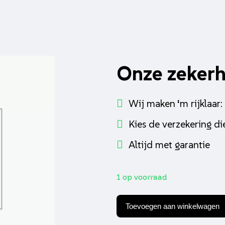
Onze zeker
Wij maken ‘m rijklaar:
Kies de verzekering die
Altijd met garantie
1 op voorraad
Gaskabel
DMP
Toevoegen aan winkelwagen
compleet
A-