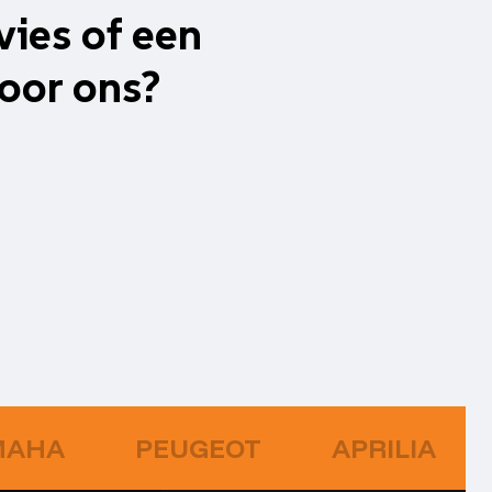
vies of een
oor ons?
MAHA
PEUGEOT
APRILIA