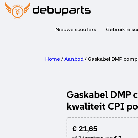
Nieuwe scooters
Gebruikte sc
Home
/
Aanbod
/ Gaskabel DMP comple
Gaskabel DMP c
kwaliteit CPI p
€
21,65
of 3 termijnen van
€
7