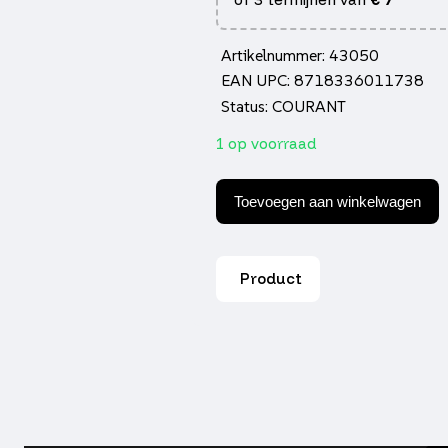
Artikelnummer: 43050
EAN UPC: 8718336011738
Status: COURANT
1 op voorraad
Gaskabel
DMP
Toevoegen aan winkelwagen
compleet
A-
kwaliteit
CPI
Product
popcorn
aantal