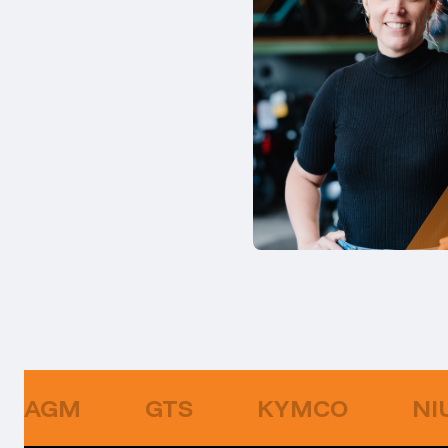
AGM
GTS
KYMCO
NI