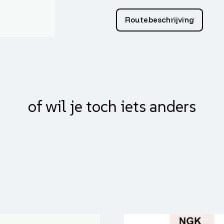
kwaliteit
CPI
Routebeschrijving
popcorn
aantal
of wil je toch iets anders