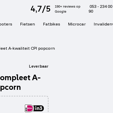
4,7/5
053 - 234 00
190+ reviews op
90
Google
ooters
Fietsen
Fatbikes
Microcar
Invaliden
et A-kwaliteit CPI popcorn
Leverbaar
ompleet A-
opcorn