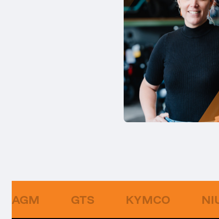
AGM
GTS
KYMCO
NI