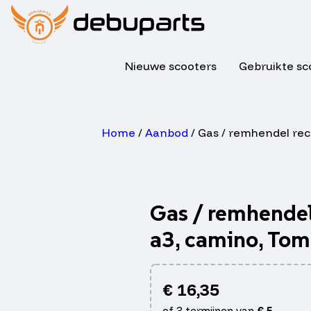
Nieuwe scooters
Gebruikte sc
Home
/
Aanbod
/ Gas / remhendel rec
Gas / remhendel
a3, camino, To
€
16,35
of 3 termijnen van
€
5