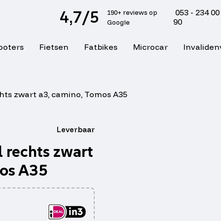
4,7/5
053 - 234 00
190+ reviews op
90
Google
ooters
Fietsen
Fatbikes
Microcar
Invaliden
hts zwart a3, camino, Tomos A35
Leverbaar
 rechts zwart
mos A35