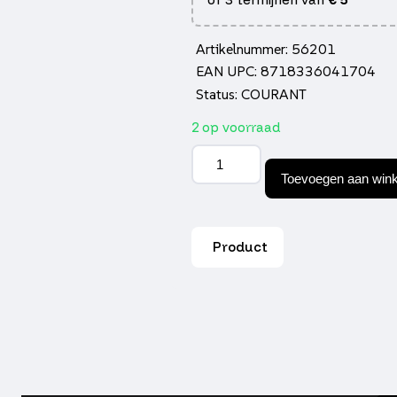
Artikelnummer: 56201
EAN UPC: 8718336041704
Status: COURANT
2 op voorraad
Gas
/
Toevoegen aan win
remhendel
rechts
zwart
a3,
Product
camino,
Tomos
A35
aantal