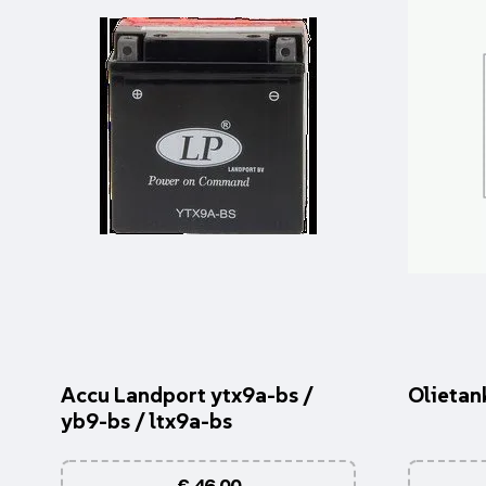
Accu Landport ytx9a-bs /
Olietan
yb9-bs / ltx9a-bs
€
46,00