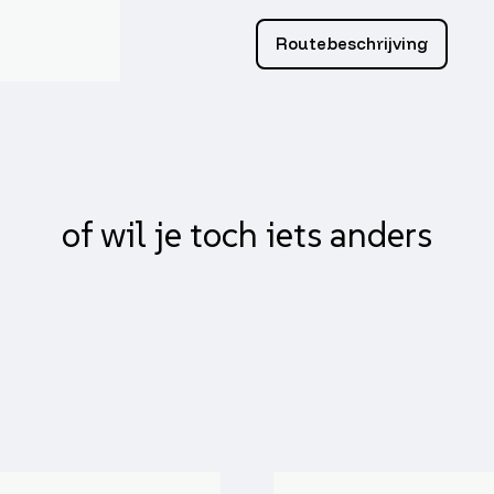
zwart
a3,
Routebeschrijving
camino,
Tomos
A35
aantal
of wil je toch iets anders