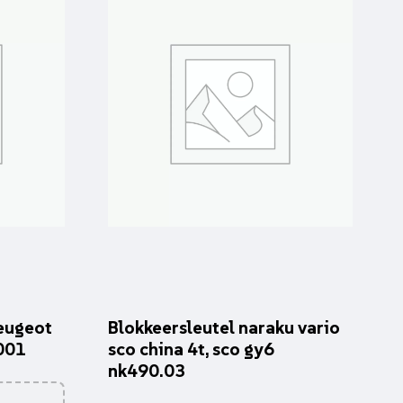
eugeot
Blokkeersleutel naraku vario
001
sco china 4t, sco gy6
nk490.03