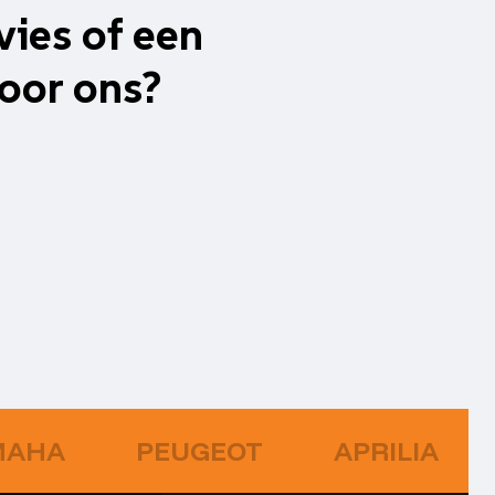
vies of een
oor ons?
MAHA
PEUGEOT
APRILIA