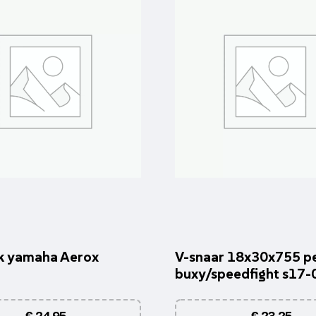
k yamaha Aerox
V-snaar 18x30x755 p
buxy/speedfight s17-
€
24,95
€
23,25