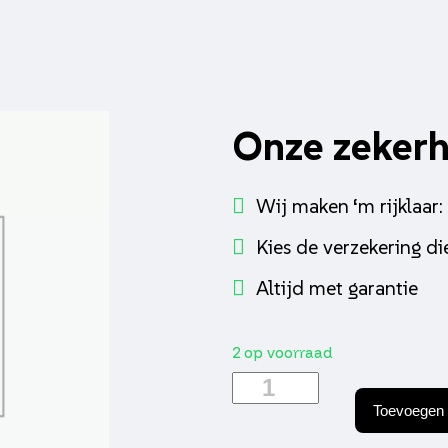
Onze zeker
Wij maken ‘m rijklaar:
Kies de verzekering die
Altijd met garantie
2 op voorraad
Gas
/
Toevoegen 
remhendel
rechts