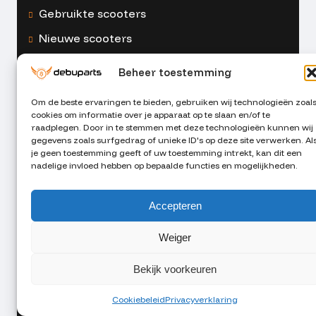
Gebruikte scooters
Nieuwe scooters
RDW diensten
Beheer toestemming
Verkocht
Om de beste ervaringen te bieden, gebruiken wij technologieën zoal
cookies om informatie over je apparaat op te slaan en/of te
Helmen en accessoires
raadplegen. Door in te stemmen met deze technologieën kunnen wij
gegevens zoals surfgedrag of unieke ID's op deze site verwerken. Al
Regulier onderhoud
je geen toestemming geeft of uw toestemming intrekt, kan dit een
nadelige invloed hebben op bepaalde functies en mogelijkheden.
Reparatie en onderdelen
Schadeherstel
Accepteren
Openingstijden
Weiger
Maandag
12:00 - 18:00
Bekijk voorkeuren
Dinsdag
09:30 - 18:00
Cookiebeleid
Privacyverklaring
Woensdag
09:30 - 18:00