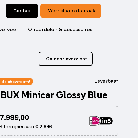
Contact
Werkplaatsafspraak
vervoer
Onderdelen & accessoires
Ga naar overzicht
Leverbaar
n de showroom!
BUX Minicar Glossy Blue
7.999,00
 3 termijnen van
€
2.666