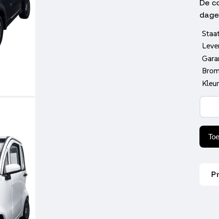
De c
dagel
Staa
Lever
Gara
Brom 
Kleu
DEB
Mini
Glos
Blue
aant
To
P