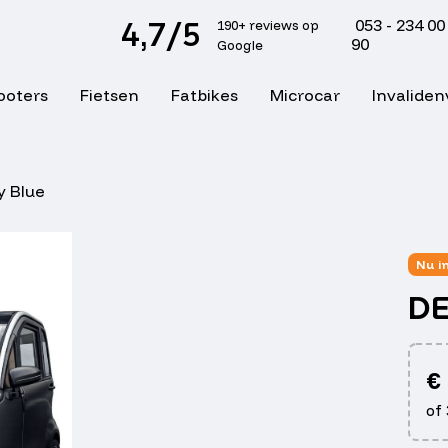
4,7/5
053 - 234 00
190+ reviews op
90
Google
ooters
Fietsen
Fatbikes
Microcar
Invaliden
y Blue
Nu i
DE
€
of