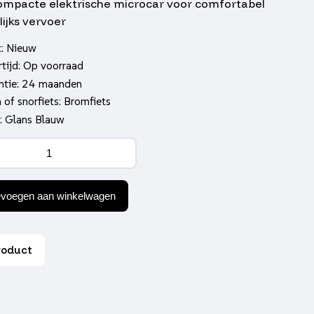
ompacte elektrische microcar voor comfortabel
ijks vervoer
t: Nieuw
tijd: Op voorraad
ntie: 24 maanden
of snorfiets: Bromfiets
r: Glans Blauw
UX
car
sy
al
evoegen aan winkelwagen
roduct