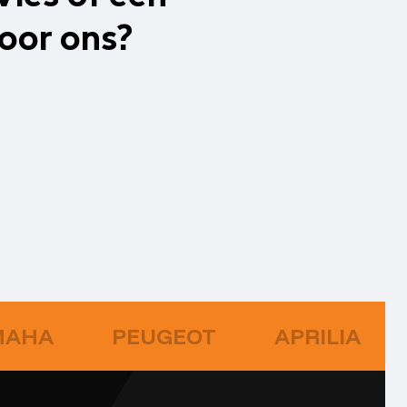
oor ons?
MAHA
PEUGEOT
APRILIA