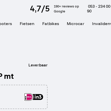
4,7/5
053 - 234 00
190+ reviews op
90
Google
ooters
Fietsen
Fatbikes
Microcar
Invaliden
Leverbaar
P mt