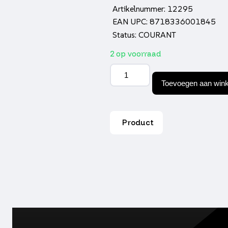
Artikelnummer: 12295
EAN UPC: 8718336001845
Status: COURANT
2 op voorraad
Contactslot
DMP
Toevoegen aan win
mt
aantal
Product