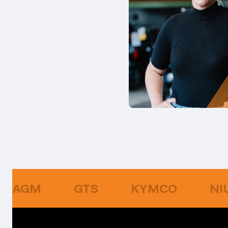
AGM
GTS
KYMCO
NI