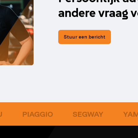
andere vraag v
Stuur een bericht
U
PIAGGIO
SEGWAY
YA