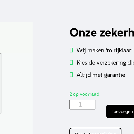
Onze zeker
Wij maken ‘m rijklaar:
Kies de verzekering die
Altijd met garantie
2 op voorraad
Contactslot
DMP
Toevoegen 
mt
aantal