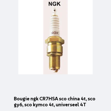
Bougie ngk CR7HSA sco china 4t, sco
gy6, sco kymco 4t, universeel 4T