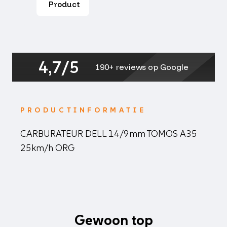
Product
org
aantal
4,7/5
190+ reviews op Google
PRODUCTINFORMATIE
CARBURATEUR DELL 14/9mm TOMOS A35
25km/h ORG
Gewoon top