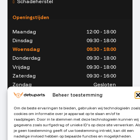
Schadeherstel
Openingstijden
Maandag
12:00 - 18:00
Dinsdag
09:30 - 18:00
Woensdag
09:30 - 18:00
Donderdag
09:30 - 18:00
Vrijdag
09:30 - 18:00
Zaterdag
09:30 - 16:00
Zondag
Gesloten
Beheer toestemming
Om de beste ervaringen te bieden, gebruiken wij technologieën zoal
cookies om informatie over je apparaat op te slaan en/of te
053 - 234 00 90
raadplegen. Door in te stemmen met deze technologieën kunnen wij
gegevens zoals surfgedrag of unieke ID's op deze site verwerken. Al
je geen toestemming geeft of uw toestemming intrekt, kan dit een
info@debuparts.nl
nadelige invloed hebben op bepaalde functies en mogelijkheden.