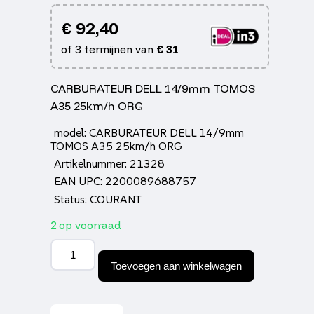
€
92,40
of 3 termijnen van
€
31
CARBURATEUR DELL 14/9mm TOMOS
A35 25km/h ORG
model: CARBURATEUR DELL 14/9mm
TOMOS A35 25km/h ORG
Artikelnummer: 21328
EAN UPC: 2200089688757
Status: COURANT
2 op voorraad
Carburateur
dell
Toevoegen aan winkelwagen
14/9mm
Tomos
a35
25km/h