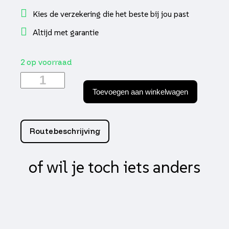
Kies de verzekering die het beste bij jou past
Altijd met garantie
2 op voorraad
Carburateur
dell
Toevoegen aan winkelwagen
14/9mm
Tomos
a35
25km/h
Routebeschrijving
org
aantal
of wil je toch iets anders