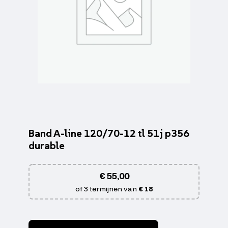
Band A-line 120/70-12 tl 51j p356
durable
€
55,00
of 3 termijnen van
€ 18