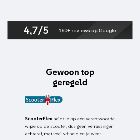
4t,
fly,
gts
super
4,7/5
300cc,
190+ reviews op Google
aantal
Gewoon top
geregeld
ScooterFlex
helpt je op een verantwoorde
wijze op de scooter, dus geen verrassingen
achteraf, met veel vrijheid en je weet