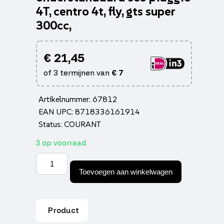
4T, centro 4t, fly, gts super
300cc,
€
21,45
of 3 termijnen van
€
7
Artikelnummer: 67812
EAN UPC: 8718336161914
Status: COURANT
3 op voorraad
Bus
Piaggio
Toevoegen aan winkelwagen
origineel
onderstandaard
sco
piaggio
Product
4T,
centro