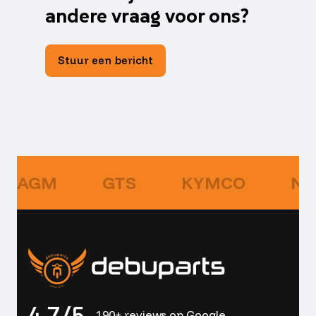
andere vraag voor ons?
Stuur een bericht
AGM
GTS
KYMCO
NI
4,7/5
190+ reviews op Google