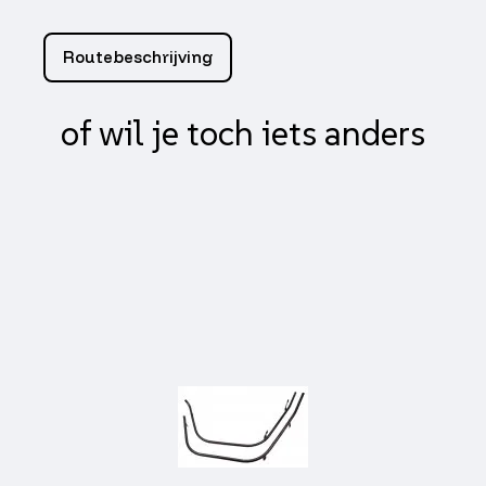
onderstandaard
sco
piaggio
Routebeschrijving
4T,
centro
4t,
of wil je toch iets anders
fly,
gts
super
300cc,
aantal