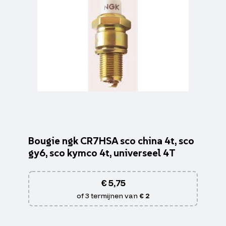
Bougie ngk CR7HSA sco china 4t, sco
gy6, sco kymco 4t, universeel 4T
€
5,75
of 3 termijnen van
€ 2