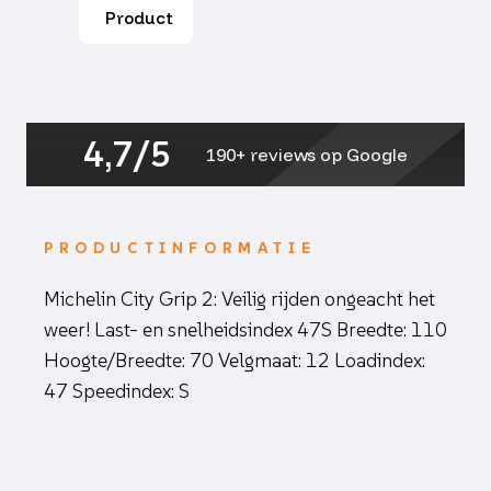
grip
Product
2
110/70x12
204435
aantal
4,7/5
190+ reviews op Google
PRODUCTINFORMATIE
Michelin City Grip 2: Veilig rijden ongeacht het
weer! Last- en snelheidsindex 47S Breedte: 110
Hoogte/Breedte: 70 Velgmaat: 12 Loadindex:
47 Speedindex: S