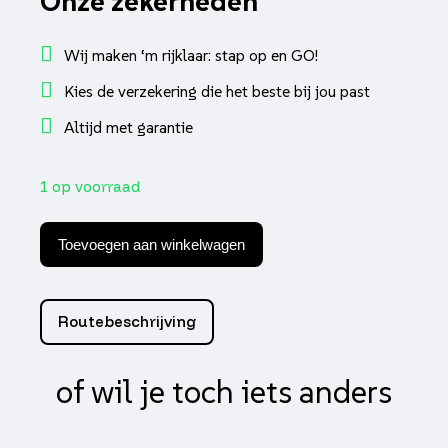
Onze zekerheden
Wij maken ‘m rijklaar: stap op en GO!
Kies de verzekering die het beste bij jou past
Altijd met garantie
1 op voorraad
Buitenband
michelin
Toevoegen aan winkelwagen
tl
wegprofiel
city
grip
Routebeschrijving
2
110/70x12
204435
of wil je toch iets anders
aantal