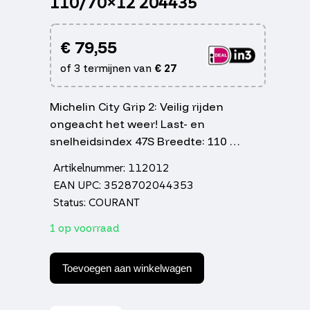
110/70×12 204435
€
79,55
of 3 termijnen van
€
27
Michelin City Grip 2: Veilig rijden
ongeacht het weer! Last- en
snelheidsindex 47S Breedte: 110 …
Artikelnummer: 112012
EAN UPC: 3528702044353
Status: COURANT
1 op voorraad
Buitenband
michelin
Toevoegen aan winkelwagen
tl
wegprofiel
city