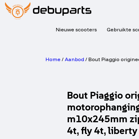
Nieuwe scooters
Gebruikte sc
Home
/
Aanbod
/ Bout Piaggio origine
Bout Piaggio ori
motorophangin
m10x245mm zip 
4t, fly 4t, liberty