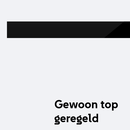
liberty
aantal
Gewoon top
geregeld