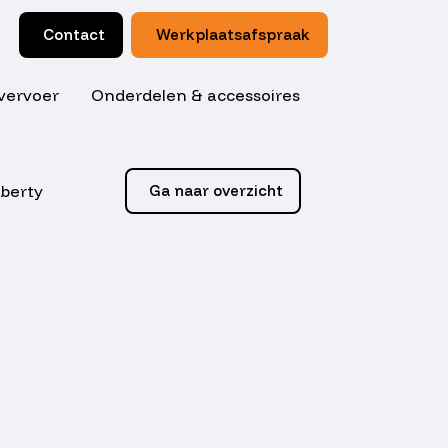
Contact
Werkplaatsafspraak
vervoer
Onderdelen & accessoires
iberty
Ga naar overzicht