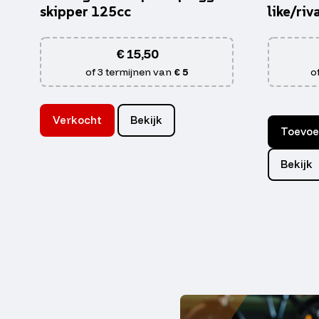
skipper 125cc
like/riv
€
15,50
of 3 termijnen van
€ 5
o
Verkocht
Bekijk
Toevoe
Bekijk