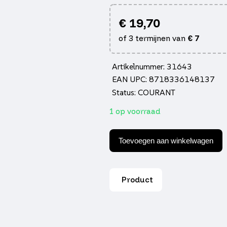
€
19,70
of 3 termijnen van
€
7
Artikelnummer: 31643
EAN UPC: 8718336148137
Status: COURANT
1 op voorraad
Bout
Piaggio
Toevoegen aan winkelwagen
origineel
motorophanging
m10x245mm
zip
Product
sp,
centro
4t,
fly
4t,