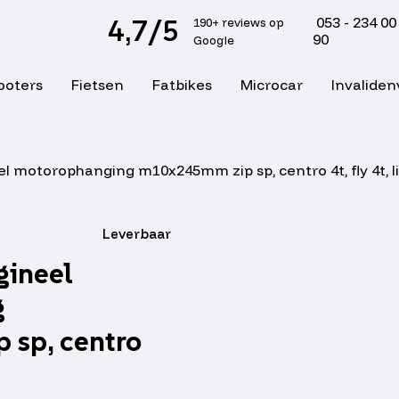
4,7/5
053 - 234 00
190+ reviews op
90
Google
ooters
Fietsen
Fatbikes
Microcar
Invaliden
el motorophanging m10x245mm zip sp, centro 4t, fly 4t, l
Leverbaar
gineel
g
sp, centro