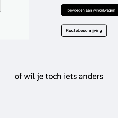
Bout
Piaggio
Toevoegen aan winkelwagen
origineel
motorophanging
m10x245mm
zip
Routebeschrijving
sp,
centro
4t,
fly
4t,
liberty
aantal
of wil je toch iets anders