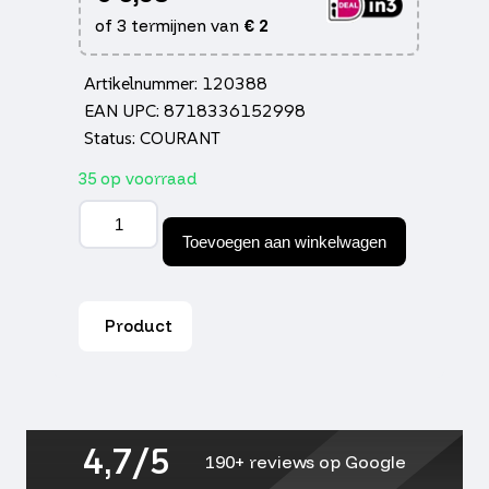
of 3 termijnen van
€
2
Artikelnummer: 120388
EAN UPC: 8718336152998
Status: COURANT
35 op voorraad
Bougie
ngk
Toevoegen aan winkelwagen
BR9ES
aantal
Product
4,7/5
190+ reviews op Google