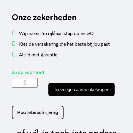
Onze zekerheden
Wij maken ‘m rijklaar: stap op en GO!
Kies de verzekering die het beste bij jou past
Altijd met garantie
35 op voorraad
Bougie
ngk
Toevoegen aan winkelwagen
BR9ES
aantal
Routebeschrijving