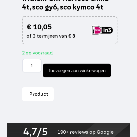
4t, sco gy6, sco kymco 4t
€
10,05
of 3 termijnen van
€
3
2 op voorraad
bougie
naraku
Toevoegen aan winkelwagen
CR7HIX
iridium
CR7HSA
sco
Product
china
4t,
sco
gy6,
sco
kymco
4,7/5
4t
190+ reviews op Google
aantal