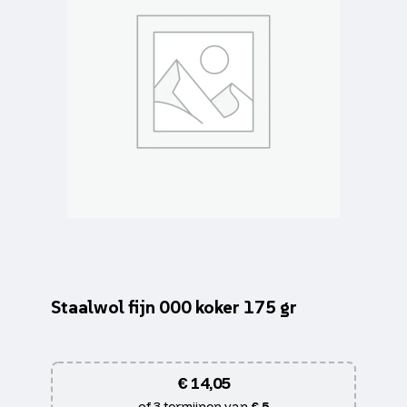
Staalwol fijn 000 koker 175 gr
€
14,05
of 3 termijnen van
€ 5