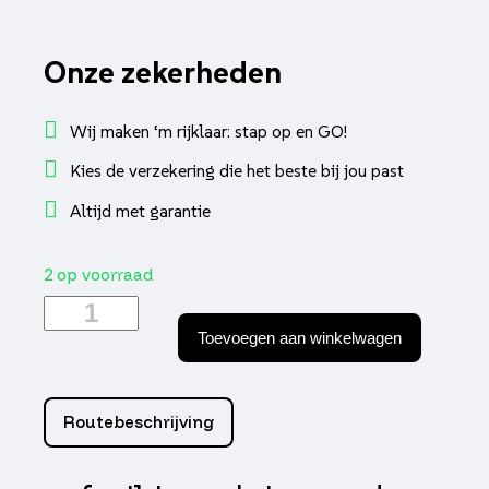
Onze zekerheden
Wij maken ‘m rijklaar: stap op en GO!
Kies de verzekering die het beste bij jou past
Altijd met garantie
2 op voorraad
bougie
naraku
Toevoegen aan winkelwagen
CR7HIX
iridium
CR7HSA
sco
Routebeschrijving
china
4t,
sco