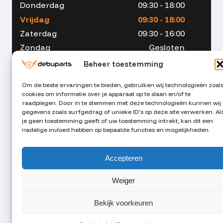
Donderdag
09:30 - 18:00
Vrijdag
09:30 - 18:00
Zaterdag
09:30 - 16:00
Zondag
Gesloten
Beheer toestemming
Om de beste ervaringen te bieden, gebruiken wij technologieën zoal
cookies om informatie over je apparaat op te slaan en/of te
053 - 234 00 90
raadplegen. Door in te stemmen met deze technologieën kunnen wij
gegevens zoals surfgedrag of unieke ID's op deze site verwerken. Al
je geen toestemming geeft of uw toestemming intrekt, kan dit een
info@debuparts.nl
nadelige invloed hebben op bepaalde functies en mogelijkheden.
Stuur ons een appje
Accepteren
Weiger
Privacyverklaring
Cookiebeleid
Sitemap
Bekijk voorkeuren