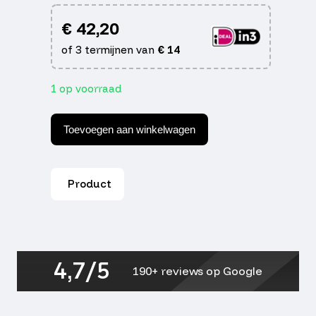
€
42,20
of 3 termijnen van
€
14
1 op voorraad
Beon
Stradale
Toevoegen aan winkelwagen
Visor
-
Dark
Mirror
Product
aantal
4,7/5
190+ reviews op Google