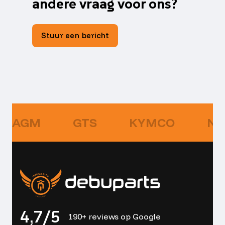
andere vraag voor ons?
Stuur een bericht
AGM
GTS
KYMCO
NI
4,7/5
190+ reviews op Google