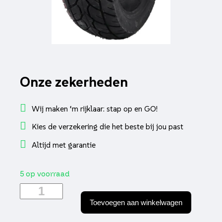
Onze zekerheden
Wij maken ‘m rijklaar: stap op en GO!
Kies de verzekering die het beste bij jou past
Altijd met garantie
5 op voorraad
Band
A-
Toevoegen aan winkelwagen
line
130/70-