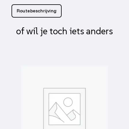
12
tl
Routebeschrijving
62p
pr356
(all
of wil je toch iets anders
weather)
m+s
aantal