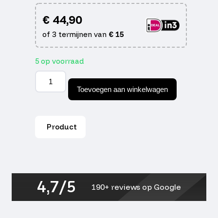
€
44,90
of 3 termijnen van
€
15
5 op voorraad
Band
A-
Toevoegen aan winkelwagen
line
130/70-
12
tl
Product
62p
pr356
(all
weather)
m+s
aantal
4,7/5
190+ reviews op Google