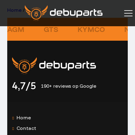
Home
/ Sym
AGM
GTS
KYMCO
NI
4,7/5
190+ reviews op Google
Home
Contact