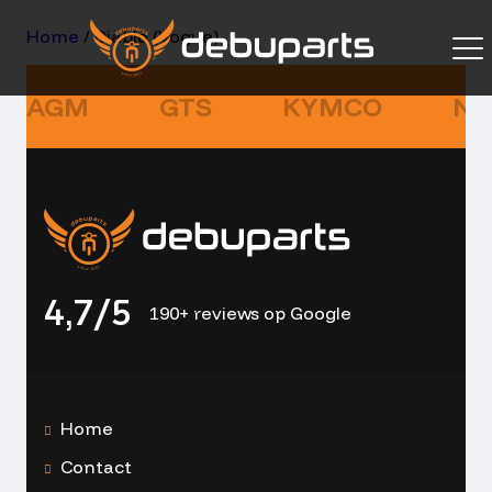
Home
/ Diablo (Vogue)
AGM
GTS
KYMCO
NI
4,7/5
190+ reviews op Google
Home
Contact