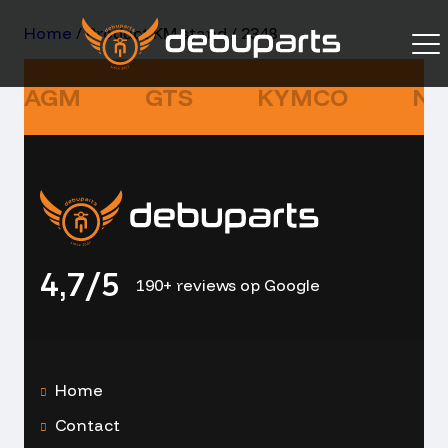
Home
/ Product KM stand / 2348
AGM
GTS
KYMCO
NI
4,7/5
190+ reviews op Google
Home
Contact