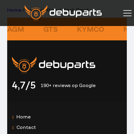
Home
/ Product Kleur / Black Pearl
AGM
GTS
KYMCO
NI
4,7/5
190+ reviews op Google
Home
Contact