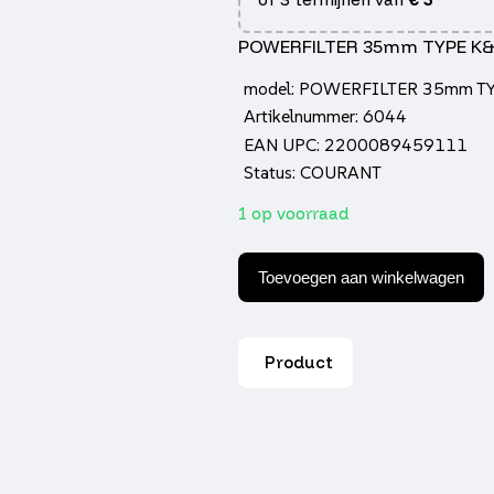
POWERFILTER 35mm TYPE K
model: POWERFILTER 35mm T
Artikelnummer: 6044
EAN UPC: 2200089459111
Status: COURANT
1 op voorraad
Powerfilter
35mm
Toevoegen aan winkelwagen
type
k&n
Supertec
aantal
Product