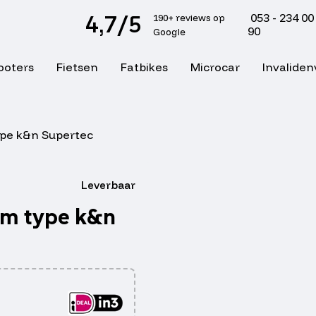
4,7/5
053 - 234 00
190+ reviews op
90
Google
ooters
Fietsen
Fatbikes
Microcar
Invaliden
ype k&n Supertec
Leverbaar
mm type k&n