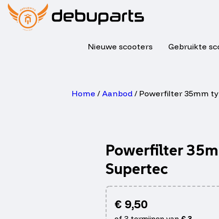
Nieuwe scooters
Gebruikte sc
Home
/
Aanbod
/ Powerfilter 35mm t
Powerfilter 35
Supertec
€
9,50
of 3 termijnen van
€
3