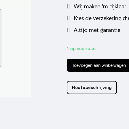
Wij maken ‘m rijklaar:
Kies de verzekering die
Altijd met garantie
1 op voorraad
Powerfilter
35mm
Toevoegen aan winkelwagen
type
k&n
Supertec
aantal
Routebeschrijving