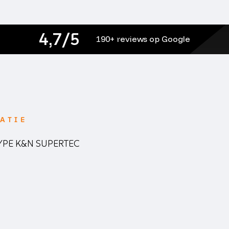
4,7/5
190+ reviews op Google
ATIE
YPE K&N SUPERTEC